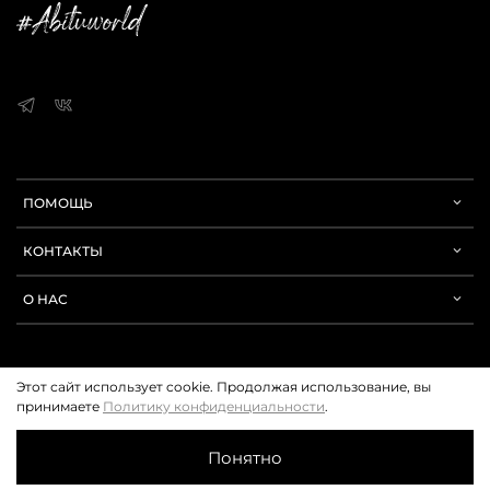
ПОМОЩЬ
КОНТАКТЫ
О НАС
Этот сайт использует cookie. Продолжая использование, вы
принимаете
Политику конфиденциальности
.
© 2019-2026 Abitu. Все права защищены. Любое использование контента
без письменного разрешения запрещено.
Понятно